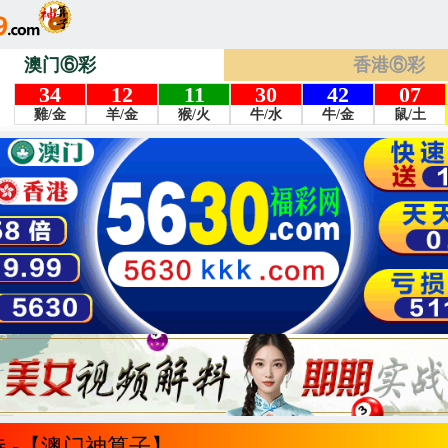
澳门⑥彩
香港⑥彩