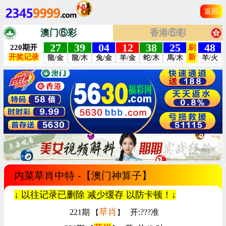
返回
澳门⑥彩
香港⑥彩