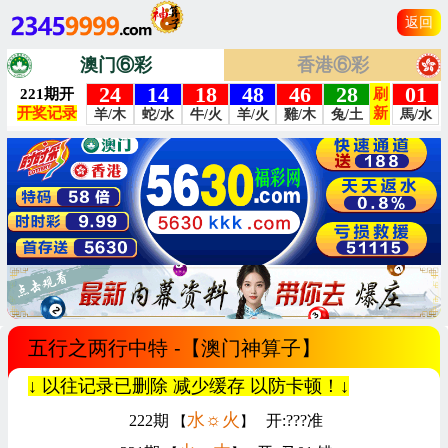
返回
澳门⑥彩
香港⑥彩