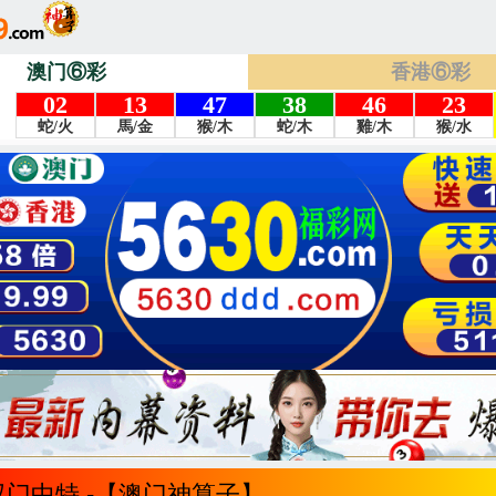
澳门⑥彩
香港⑥彩