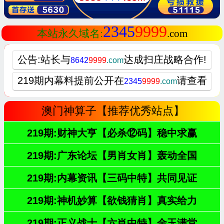
2345
9999
本站永久域名:
.com
公告:站长与
达成扫庄战略合作!
8642
9999
.com
219期内幕料提前公开在
请查看
2345
9999
.com
澳门神算子【推荐优秀站点】
219期:财神大亨
【必杀⑫码】
稳中求赢
219期:广东论坛
【男肖女肖】
轰动全国
219期:内幕资讯
【三码中特】
共同见证
219期:神机妙算
【欲钱猜肖】
真实给力
219期:正义战士
【六肖中特】
金玉满堂