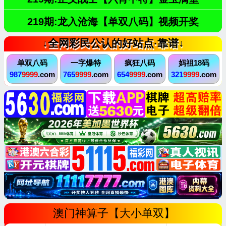
219期:龙入沧海
【单双八码】
视频开奖
↓全网彩民公认的好站点·靠谱↓
单双八码
一字爆特
疯狂八码
妈祖18码
987
9999
.com
765
9999
.com
654
9999
.com
321
9999
.com
澳门神算子【大小单双】