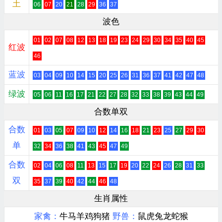
土
06
07
20
21
28
29
36
37
波色
01
02
07
08
12
13
18
19
23
24
29
30
34
35
40
45
红波
46
蓝波
03
04
09
10
14
15
20
25
26
31
36
37
41
42
47
48
绿波
05
06
11
16
17
21
22
27
28
32
33
38
39
43
44
49
合数单双
合数
01
03
05
07
09
10
12
14
16
18
21
23
25
27
29
30
单
32
34
36
38
41
43
45
47
49
合数
02
04
06
08
11
13
15
17
19
20
22
24
26
28
31
33
双
35
37
39
40
42
44
46
48
生肖属性
家禽：
牛马羊鸡狗猪
野兽：
鼠虎兔龙蛇猴