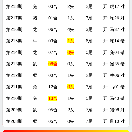
第218期
兔
03合
2头
2尾
开: 虎17 对
第217期
猪
01合
1头
7尾
开: 蛇26 对
第216期
龙
06合
4头
3尾
开: 马37 对
第215期
牛
03合
1头
6尾
开: 蛇14 错
第214期
龙
07合
0头
0尾
开: 兔04 错
第213期
鼠
08合
0头
3尾
开: 猴35 错
第212期
猴
09合
1头
2尾
开: 牛06 对
第211期
兔
12合
0头
3尾
开: 马01 错
第210期
兔
13合
1头
5尾
开: 马49 错
第209期
鼠
05合
2头
7尾
开: 猪08 对
第208期
猴
05合
0头
7尾
开: 鼠19 对