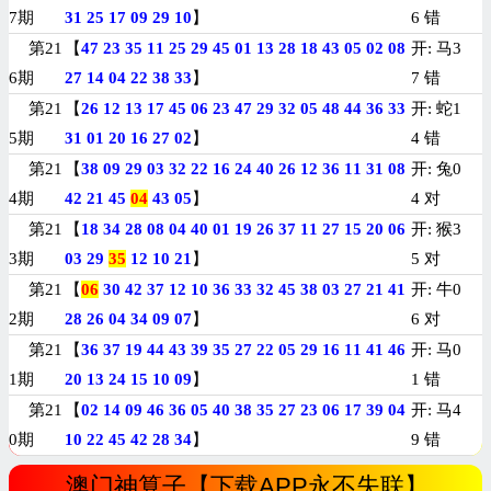
7期
31 25 17 09 29 10
】
6 错
第21
【
47 23 35 11 25 29 45 01 13 28 18 43 05 02 08
开: 马3
6期
27 14 04 22 38 33
】
7 错
第21
【
26 12 13 17 45 06 23 47 29 32 05 48 44 36 33
开: 蛇1
5期
31 01 20 16 27 02
】
4 错
第21
【
38 09 29 03 32 22 16 24 40 26 12 36 11 31 08
开: 兔0
4期
42 21 45
04
43 05
】
4 对
第21
【
18 34 28 08 04 40 01 19 26 37 11 27 15 20 06
开: 猴3
3期
03 29
35
12 10 21
】
5 对
第21
【
06
30 42 37 12 10 36 33 32 45 38 03 27 21 41
开: 牛0
2期
28 26 04 34 09 07
】
6 对
第21
【
36 37 19 44 43 39 35 27 22 05 29 16 11 41 46
开: 马0
1期
20 13 24 15 10 09
】
1 错
第21
【
02 14 09 46 36 05 40 38 35 27 23 06 17 39 04
开: 马4
0期
10 22 45 42 28 34
】
9 错
澳门神算子【下载APP永不失联】