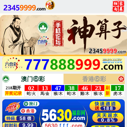
澳门⑥彩
香港⑥彩