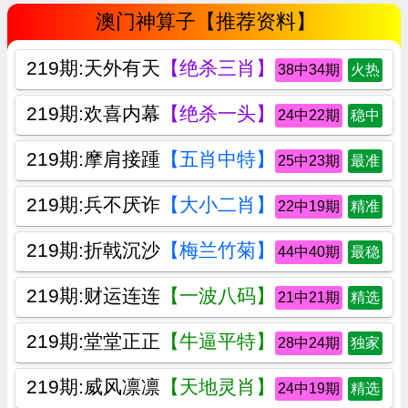
澳门神算子【推荐资料】
219期:天外有天
【绝杀三肖】
38中34期
火热
219期:欢喜内幕
【绝杀一头】
24中22期
稳中
219期:摩肩接踵
【五肖中特】
25中23期
最准
219期:兵不厌诈
【大小二肖】
22中19期
精准
219期:折戟沉沙
【梅兰竹菊】
44中40期
最稳
219期:财运连连
【一波八码】
21中21期
精选
219期:堂堂正正
【牛逼平特】
28中24期
独家
219期:威风凛凛
【天地灵肖】
24中19期
精选