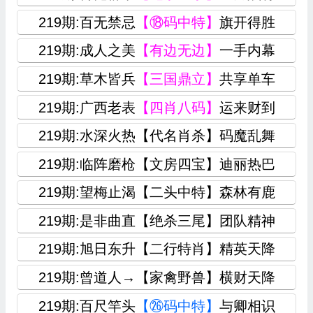
219期:百无禁忌
【⑱码中特】
旗开得胜
219期:成人之美
【有边无边】
一手内幕
219期:草木皆兵
【三国鼎立】
共享单车
219期:广西老表
【四肖八码】
运来财到
219期:水深火热
【代名肖杀】
码魔乱舞
219期:临阵磨枪
【
文房四宝
】
迪丽热巴
219期:望梅止渴
【二头中特】
森林有鹿
219期:是非曲直
【绝杀三尾】
团队精神
219期:旭日东升
【二行特肖】
精英天降
219期:曾道人→
【家禽野兽】
横财天降
219期:百尺竿头
【㉖码中特】
与卿相识