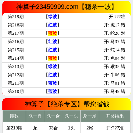
神算子23459999.com【稳杀一波】
第219期
【
绿
波
】
开:???准
第218期
【
红波
】
开: 虎17 错
第217期
【
蓝波
】
开: 蛇26 对
第216期
【
红波
】
开: 马37 错
第215期
【
红波
】
开: 蛇14 错
第214期
【
蓝波
】
开: 兔04 对
第213期
【
绿波
】
开: 猴35 错
第212期
【
红波
】
开: 牛06 错
第211期
【
蓝波
】
开: 马01 错
第210期
【
蓝波
】
开: 马49 错
神算子【绝杀专区】帮您省钱
期数
杀一肖
杀一合
杀一头
杀一尾
开奖结果
第219期
龙
03合
1
头
2
尾
开:???准