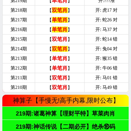
单
笔
肖
第219期
开:???准
【
】
双笔肖
第218期
开: 虎17 对
【
】
单笔肖
第217期
开: 蛇26 对
【
】
单笔肖
第216期
开: 马37 对
【
】
双笔肖
第215期
开: 蛇14 错
【
】
双笔肖
第214期
开: 兔04 对
【
】
单笔肖
第213期
开: 猴35 错
【
】
单笔肖
第212期
开: 牛06 错
【
】
双笔肖
第211期
开: 马01 错
【
】
双笔肖
第210期
开: 马49 错
【
】
神算子【手慢无!高手内幕,限时公布】
219期:诸葛神算
【理财平特】
草菜肉肖
219期:神话传说
【二期必开】
绝杀⑯码