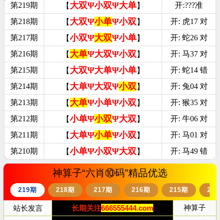
大
双
Ψ
小
双
Ψ
大
单
第219期
开:???准
【
】
大双Ψ
小单
Ψ小双
第218期
开: 虎17 对
【
】
小双Ψ
大双
Ψ小单
第217期
开: 蛇26 对
【
】
大单
Ψ大双Ψ小双
第216期
开: 马37 对
【
】
大双Ψ大单Ψ小单
第215期
开: 蛇14 错
【
】
大单Ψ大双Ψ
小双
第214期
开: 兔04 对
【
】
大单
Ψ小单Ψ小双
第213期
开: 猴35 对
【
】
小单Ψ
小双
Ψ大双
第212期
开: 牛06 对
【
】
大单Ψ
小单
Ψ小双
第211期
开: 马01 对
【
】
小单Ψ小双Ψ大双
第210期
开: 马49 错
【
】