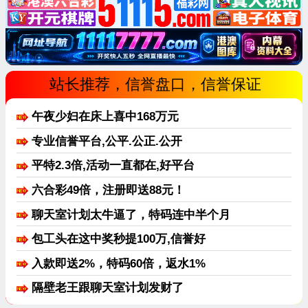
站长推荐，信誉盘口，信誉保证
午夜少妇在床上喜中168万元
专业信誉平台,公平.公正.公开
平特2.3倍,活动一直都在,好平台
六合彩49倍，注册即送88元！
聊天室计划太牛逼了，特码连中半个月
包工头在这中奖秒提100万,信誉好
入款即送2%，特码60倍，返水1%
隔壁老王跟聊天室计划发财了