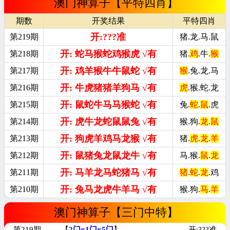
澳门神算子【平特四肖】
期数
开奖结果
平特四肖
开:???准
第219期
猪.龙.马.鼠
开: 蛇马猴蛇鸡猴虎 √有
第218期
猪.
鸡
.牛.
猴
开: 鸡羊猴牛牛鼠蛇 √有
第217期
猴
.兔.龙.马
开: 牛虎猪猪羊狗马 √有
第216期
虎
.猴.蛇.龙
开: 鼠蛇牛马马猴蛇 √有
第215期
兔.
蛇
.
鼠
.虎
开: 虎牛龙蛇鼠鼠兔 √有
第214期
猴.狗.
龙
.
鼠
开: 狗虎羊鸡马龙猴 √有
第213期
猪.
虎
.
龙
.
羊
开: 鼠猪兔龙鼠龙牛 √有
第212期
马.猴.
鼠
.
龙
开: 马羊龙马蛇猪马 √有
第211期
猪
.
蛇
.
龙
.鸡
开: 兔马龙虎牛羊马 √有
第210期
猴.狗.
马
.
羊
澳门神算子【三门中特】
第219期
【
2
门
≡
1
门
≡
5
门
】
开:???准